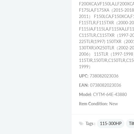
F200XCA,VF150LA,LF200X
F175LA,F175XA（2015-201
2011） F150LCA,F150XCA,F1
F115TLR,F115TXR（2000-2
F115JA,F115LA,F115XA,L
C115TLR,C115TXR（1997-20
225TLR(1997) 150TXR（200
130TXR,VX250TLR（2002-
2006） 115TLR（1997-199
115TJR,150TJR,C150TLR,C1
1999）
UPC:
738082023036
EAN:
0738082023036
Model:
CYTM-64E-43880
Item Condition:
New
Tags :
115-300HP
Ti