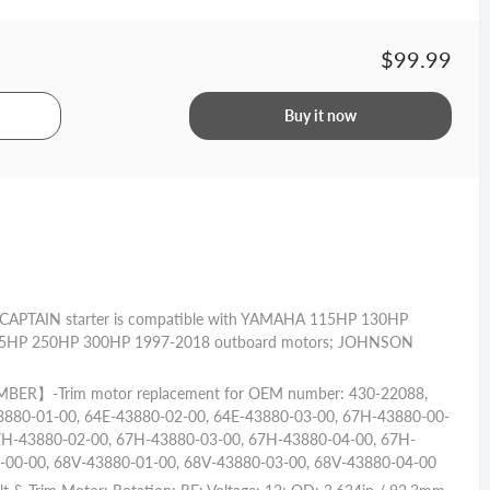
$99.99
Buy it now
PTAIN starter is compatible with YAMAHA 115HP 130HP
5HP 250HP 300HP 1997-2018 outboard motors; JOHNSON
R】-Trim motor replacement for OEM number: 430-22088,
3880-01-00, 64E-43880-02-00, 64E-43880-03-00, 67H-43880-00-
7H-43880-02-00, 67H-43880-03-00, 67H-43880-04-00, 67H-
-00-00, 68V-43880-01-00, 68V-43880-03-00, 68V-43880-04-00