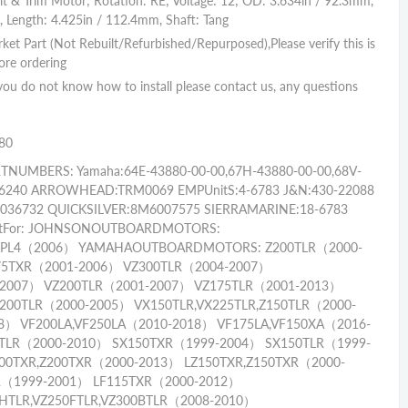
 & Trim Motor; Rotation: RE; Voltage: 12; OD: 3.634in / 92.3mm,
 Length: 4.425in / 112.4mm, Shaft: Tang
Part (Not Rebuilt/Refurbished/Repurposed),Please verify this is
ore ordering
u do not know how to install please contact us, any questions
80
NUMBERS: Yamaha:64E-43880-00-00,67H-43880-00-00,68V-
6240 ARROWHEAD:TRM0069 EMPUnitS:4-6783 J&N:430-22088
5036732 QUICKSILVER:8M6007575 SIERRAMARINE:18-6783
mentFor: JOHNSONOUTBOARDMOTORS:
,J70PL4（2006） YAMAHAOUTBOARDMOTORS: Z200TLR（2000-
5TXR（2001-2006） VZ300TLR（2004-2007）
-2007） VZ200TLR（2001-2007） VZ175TLR（2001-2013）
200TLR（2000-2005） VX150TLR,VX225TLR,Z150TLR（2000-
8） VF200LA,VF250LA（2010-2018） VF175LA,VF150XA（2016-
50TLR（2000-2010） SX150TXR（1999-2004） SX150TLR（1999-
200TXR,Z200TXR（2000-2013） LZ150TXR,Z150TXR（2000-
R（1999-2001） LF115TXR（2000-2012）
5HTLR,VZ250FTLR,VZ300BTLR（2008-2010）