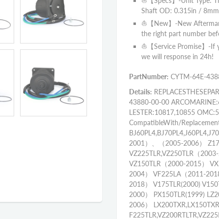
⛵【Specs】-Unit Type: Tilt
Shaft OD: 0.315in / 8mm,
⛵【New】-New Aftermarket 
the right part number bef
⛵【Service Promise】-If yo
we will response in 24h!
PartNumber:
CYTM-64E-438
Details:
REPLACESTHESEPART
43880-00-00 ARCOMARINE:
LESTER:10817,10855 OMC:
CompatibleWith/Replace
BJ60PL4,BJ70PL4,J60PL4
2001）、（2005-2006） Z17
VZ225TLR,VZ250TLR（2003
VZ150TLR（2000-2015） VX
2004） VF225LA（2011-201
2018） V175TLR(2000) V1
2000） PX150TLR(1999) LZ
2006） LX200TXR,LX150TX
F225TLR,VZ200RTLTR,VZ22