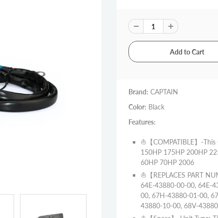
Brand:
CAPTAIN
Color:
Black
Features:
⛵【COMPATIBLE】-This CA
150HP 175HP 200HP 22
60HP 70HP 2006
⛵【REPLACES PART NUMBE
64E-43880-00-00, 64E-4
00, 67H-43880-01-00, 6
43880-10-00, 68V-43880