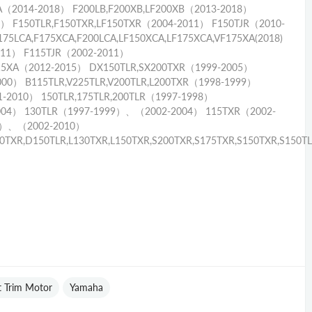
CA（2014-2018） F200LB,F200XB,LF200XB（2013-2018）
8） F150TLR,F150TXR,LF150TXR（2004-2011） F150TJR（2010-
75LCA,F175XCA,F200LCA,LF150XCA,LF175XCA,VF175XA(2018)
011） F115TJR（2002-2011）
F115XA（2012-2015） DX150TLR,SX200TXR（1999-2005）
00） B115TLR,V225TLR,V200TLR,L200TXR（1998-1999）
1-2010） 150TLR,175TLR,200TLR（1997-1998）
2004） 130TLR（1997-1999）、（2002-2004） 115TXR（2002-
8）、（2002-2010）
50TXR,D150TLR,L130TXR,L150TXR,S200TXR,S175TXR,S150TXR,S150T
lt Trim Motor
Yamaha