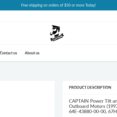
Free shipping on orders of $50 or more Today!
Contact us
About us
PRODUCT DESCRIPTION
CAPTAIN Power Tilt a
Outboard Motors (199
64E-43880-00-00, 67H